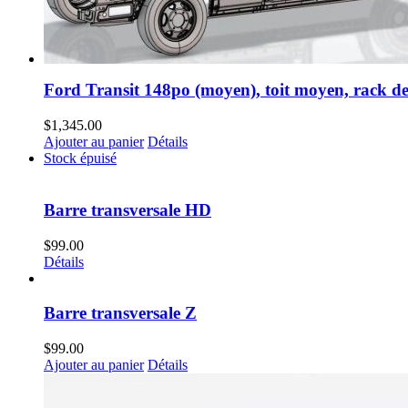
Ford Transit 148po (moyen), toit moyen, rack de 
$
1,345.00
Ajouter au panier
Détails
Stock épuisé
Barre transversale HD
$
99.00
Détails
Barre transversale Z
$
99.00
Ajouter au panier
Détails