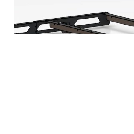
Ford Transit 130po, toit médium, rack de toit
$
1,325.00
Ajouter au panier
Détails