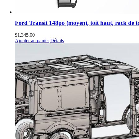
Ford Transit 148po (moyen), toit haut, rack de to
$
1,345.00
Ajouter au panier
Détails